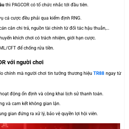
đâu
thì PAGCOR có tổ chức nhắc tới đầu tiên.
h vụ cá cược đều phải qua kiểm định RNG.
án cân chi trả, nguồn tài chính từ đối tác hậu thuẫn,…
huyến khích chơi có trách nhiệm, giới hạn cược.
AML/CFT để chống rửa tiền.
R với người chơi
 do chính mà người chơi tin tưởng thương hiệu
TR88
ngay từ
 hoạt động ổn định và công khai lịch sử thanh toán.
g và cam kết không gian lận.
g gian đứng ra xử lý, bảo vệ quyền lợi hội viên.