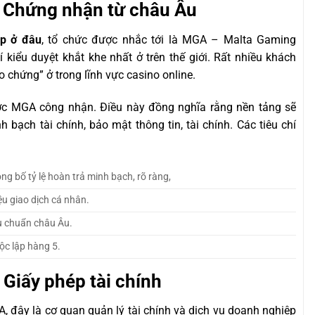
 Chứng nhận từ châu Âu
p ở đâu
, tổ chức được nhắc tới là MGA – Malta Gaming
 kiểu duyệt khắt khe nhất ở trên thế giới. Rất nhiều khách
o chứng” ở trong lĩnh vực casino online.
ợc MGA công nhận. Điều này đồng nghĩa rằng nền tảng sẽ
ạch tài chính, bảo mật thông tin, tài chính. Các tiêu chí
g bố tỷ lệ hoàn trả minh bạch, rõ ràng,
u giao dịch cá nhân.
u chuẩn châu Âu.
ộc lập hàng 5.
Giấy phép tài chính
đây là cơ quan quản lý tài chính và dịch vụ doanh nghiệp