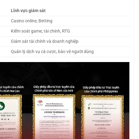
Lĩnh vực giám sát
Casino online, Betting
Kiểm soát game, tài chính, RTG
Giám sát tài chính và doanh nghiệp
Quản lý dịch vụ cá cược, bảo vệ người dùng