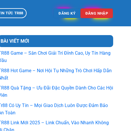
TIN TỨC TR88
ĐĂNG KÝ
ĐĂNG NHẬP
BÀI VIẾT MỚI
TR88 Game – Sân Chơi Giải Trí Đỉnh Cao, Uy Tín Hàng
Đầu
TR88 Hot Game – Nơi Hội Tụ Những Trò Chơi Hấp Dẫn
Nhất
TR88 Quà Tặng – Ưu Đãi Đặc Quyền Dành Cho Các Hội
Viên
Tr88 Có Uy Tín – Mọi Giao Dịch Luôn Được Đảm Bảo
An Toàn
TR88 Link Mới 2025 – Link Chuẩn, Vào Nhanh Không
Bị Chặn