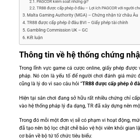
PAGCOR kiểm soát những gì?
TR88 được cấp phép ở đâu – Lợi ích PAGCOR với người ch
Malta Gaming Authority (MGA) – Chứng nhận từ châu Âu
TR88 được cấp phép ở đâu BVI – Giấy phép tài chính
Gambling Commission UK – GC
Kết luận
Thông tin về hệ thống chứng nh
Trong lĩnh vực game cá cược online, giấy phép được
pháp. Nó còn là yếu tố để người chơi đánh giá mức đ
cũng là lý do vì sao câu hỏi “
TR88 được cấp phép ở đ
Hiện tại sân chơi đang sở hữu rất nhiều chứng chỉ cấ
vào hệ thống pháp lý đa dạng, TR đã xây dựng nên một
Trong đó mỗi một đơn vị sẽ có phạm vi hoạt động, mức 
đã tạo nên bộ lọc chặt chẽ bảo vệ hội viên khỏi gian
cơ bản về bộ tứ tổ chức tiêu biểu: