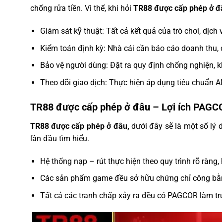
chống rửa tiền. Vì thế, khi hỏi
TR88 được cấp phép ở 
Giám sát kỹ thuật: Tất cả kết quả của trò chơi, dịc
Kiểm toán định kỳ: Nhà cái cần báo cáo doanh thu, c
Bảo vệ người dùng: Đặt ra quy định chống nghiện, k
Theo dõi giao dịch: Thực hiện áp dụng tiêu chuẩn 
TR88 được cấp phép ở đâu – Lợi ích PAGCO
TR88 được cấp phép ở đâu,
dưới đây sẽ là một số lý
lần đầu tìm hiểu.
Hệ thống nạp – rút thực hiện theo quy trình rõ ràng,
Các sản phẩm game đều sở hữu chứng chỉ công bằn
Tất cả các tranh chấp xảy ra đều có PAGCOR làm trun