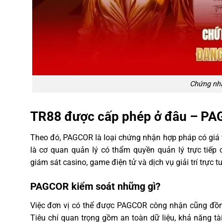
Chứng nh
TR88 được cấp phép ở đâu – PAG
Theo đó, PAGCOR là loại chứng nhận hợp pháp có giá tr
là cơ quan quản lý có thẩm quyền quản lý trực tiếp 
giám sát casino, game điện tử và dịch vụ giải trí trực t
PAGCOR kiểm soát những gì?
Việc đơn vị có thể được PAGCOR công nhận cũng đồng
Tiêu chí quan trọng gồm an toàn dữ liệu, khả năng t