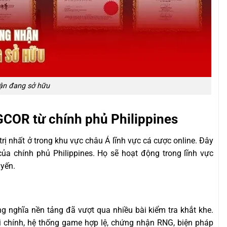
ận đang sở hữu
COR từ chính phủ Philippines
ị nhất ở trong khu vực châu Á lĩnh vực cá cược online. Đây
của chính phủ Philippines. Họ sẽ hoạt động trong lĩnh vực
uyến.
 nghĩa nền tảng đã vượt qua nhiều bài kiểm tra khắt khe.
ài chính, hệ thống game hợp lệ, chứng nhận RNG, biện pháp