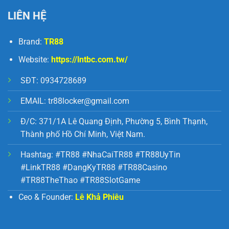
LIÊN HỆ
Brand:
TR88
Website:
https://lntbc.com.tw/
SĐT:
0934728689
EMAIL:
tr88locker@gmail.com
Đ/C: 371/1A Lê Quang Định, Phường 5, Bình Thạnh,
Thành phố Hồ Chí Minh, Việt Nam.
Hashtag: #TR88 #NhaCaiTR88 #TR88UyTin
#LinkTR88 #DangKyTR88 #TR88Casino
#TR88TheThao #TR88SlotGame
Ceo & Founder:
Lê Khả Phiêu