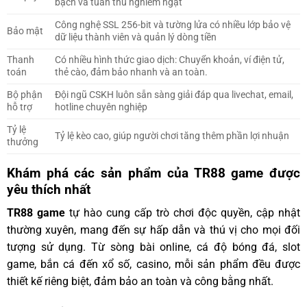
bạch và tuân thủ nghiêm ngặt
Công nghệ SSL 256-bit và tường lửa có nhiều lớp bảo vệ
Bảo mật
dữ liệu thành viên và quản lý dòng tiền
Thanh
Có nhiều hình thức giao dịch: Chuyển khoản, ví điện tử,
toán
thẻ cào, đảm bảo nhanh và an toàn.
Bộ phận
Đội ngũ CSKH luôn sẵn sàng giải đáp qua livechat, email,
hỗ trợ
hotline chuyên nghiệp
Tỷ lệ
Tỷ lệ kèo cao, giúp người chơi tăng thêm phần lợi nhuận
thưởng
Khám phá các sản phẩm của TR88 game được
yêu thích nhất
TR88 game
tự hào cung cấp trò chơi độc quyền, cập nhật
thường xuyên, mang đến sự hấp dẫn và thú vị cho mọi đối
tượng sử dụng. Từ sòng bài online, cá độ bóng đá, slot
game, bắn cá đến xổ số, casino, mỗi sản phẩm đều được
thiết kế riêng biệt, đảm bảo an toàn và công bằng nhất.