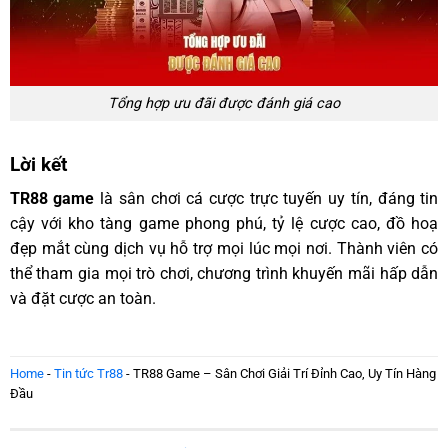
Tổng hợp ưu đãi được đánh giá cao
Lời kết
TR88 game
là sân chơi cá cược trực tuyến uy tín, đáng tin
cậy với kho tàng game phong phú, tỷ lệ cược cao, đồ hoạ
đẹp mắt cùng dịch vụ hỗ trợ mọi lúc mọi nơi. Thành viên có
thể tham gia mọi trò chơi, chương trình khuyến mãi hấp dẫn
và đặt cược an toàn.
Home
-
Tin tức Tr88
-
TR88 Game – Sân Chơi Giải Trí Đỉnh Cao, Uy Tín Hàng
Đầu