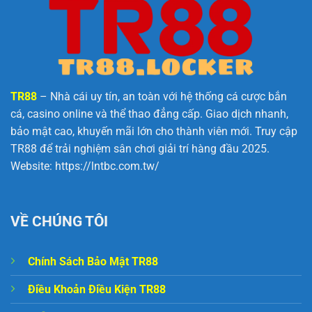
TR88
– Nhà cái uy tín, an toàn với hệ thống cá cược bắn
cá, casino online và thể thao đẳng cấp. Giao dịch nhanh,
bảo mật cao, khuyến mãi lớn cho thành viên mới. Truy cập
TR88 để trải nghiệm sân chơi giải trí hàng đầu 2025.
Website: https://lntbc.com.tw/
VỀ CHÚNG TÔI
Chính Sách Bảo Mật TR88
Điều Khoản Điều Kiện TR88