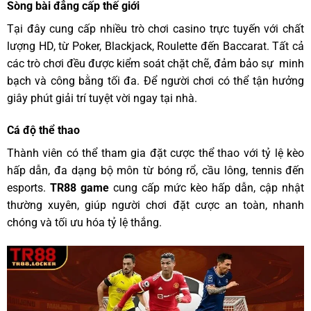
Sòng bài đẳng cấp thế giới
Tại đây cung cấp nhiều trò chơi casino trực tuyến với chất
lượng HD, từ Poker, Blackjack, Roulette đến Baccarat. Tất cả
các trò chơi đều được kiểm soát chặt chẽ, đảm bảo sự minh
bạch và công bằng tối đa. Để người chơi có thể tận hưởng
giây phút giải trí tuyệt vời ngay tại nhà.
Cá độ thể thao
Thành viên có thể tham gia đặt cược thể thao với tỷ lệ kèo
hấp dẫn, đa dạng bộ môn từ bóng rổ, cầu lông, tennis đến
esports.
TR88 game
cung cấp mức kèo hấp dẫn, cập nhật
thường xuyên, giúp người chơi đặt cược an toàn, nhanh
chóng và tối ưu hóa tỷ lệ thắng.