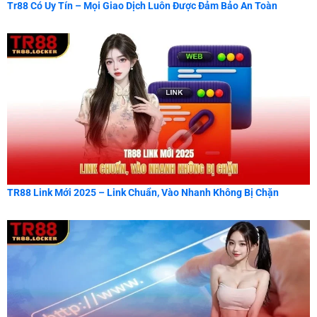
Tr88 Có Uy Tín – Mọi Giao Dịch Luôn Được Đảm Bảo An Toàn
TR88 Link Mới 2025 – Link Chuẩn, Vào Nhanh Không Bị Chặn