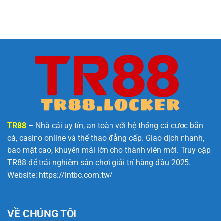
TR88
– Nhà cái uy tín, an toàn với hệ thống cá cược bắn
cá, casino online và thể thao đẳng cấp. Giao dịch nhanh,
bảo mật cao, khuyến mãi lớn cho thành viên mới. Truy cập
TR88 để trải nghiệm sân chơi giải trí hàng đầu 2025.
Website: https://lntbc.com.tw/
VỀ CHÚNG TÔI