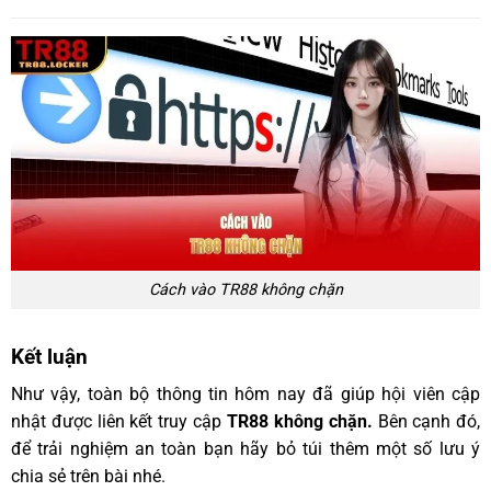
Cách vào TR88 không chặn
Kết luận
Như vậy, toàn bộ thông tin hôm nay đã giúp hội viên cập
nhật được liên kết truy cập
TR88 không chặn.
Bên cạnh đó,
để trải nghiệm an toàn bạn hãy bỏ túi thêm một số lưu ý
chia sẻ trên bài nhé.