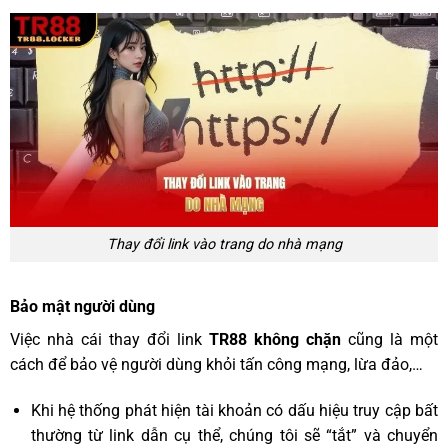
Thay đổi link vào trang do nhà mạng
Bảo mật người dùng
Việc nhà cái thay đổi link
TR88 không chặn
cũng là một
cách để bảo vệ người dùng khỏi tấn công mạng, lừa đảo,…
Khi hệ thống phát hiện tài khoản có dấu hiệu truy cập bất
thường từ link dẫn cụ thể, chúng tôi sẽ “tắt” và chuyển