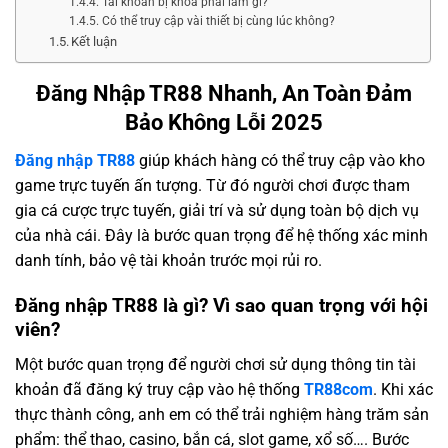
Tài khoản bị khóa phải làm gì?
Có thể truy cập vài thiết bị cùng lúc không?
Kết luận
Đăng Nhập TR88 Nhanh, An Toàn Đảm
Bảo Không Lỗi 2025
Đăng nhập TR88
giúp khách hàng có thể truy cập vào kho
game trực tuyến ấn tượng. Từ đó người chơi được tham
gia cá cược trực tuyến, giải trí và sử dụng toàn bộ dịch vụ
của nhà cái. Đây là bước quan trọng để hệ thống xác minh
danh tính, bảo vệ tài khoản trước mọi rủi ro.
Đăng nhập TR88 là gì? Vì sao quan trọng với hội
viên?
Một bước quan trọng để người chơi sử dụng thông tin tài
khoản đã đăng ký truy cập vào hệ thống
TR88com
. Khi xác
thực thành công, anh em có thể trải nghiệm hàng trăm sản
phẩm: thể thao, casino, bắn cá, slot game, xổ số…. Bước