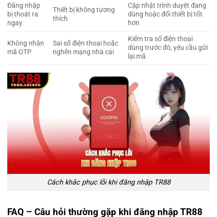
Đăng nhập
Cập nhật trình duyệt đang
Thiết bị không tương
bị thoát ra
dùng hoặc đổi thiết bị tốt
thích
ngay
hơn
Kiểm tra số điện thoại
Không nhận
Sai số điện thoại hoặc
dùng trước đó, yêu cầu gửi
mã OTP
nghẽn mạng nhà cái
lại mã
Cách khắc phục lỗi khi đăng nhập TR88
FAQ – Câu hỏi thường gặp khi đăng nhập TR88