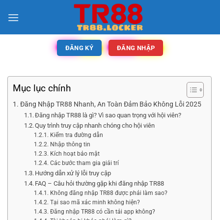
ĐĂNG KÝ
ĐĂNG NHẬP
Mục lục chính
Đăng Nhập TR88 Nhanh, An Toàn Đảm Bảo Không Lỗi 2025
Đăng nhập TR88 là gì? Vì sao quan trọng với hội viên?
Quy trình truy cập nhanh chóng cho hội viên
Kiểm tra đường dẫn
Nhập thông tin
Kích hoạt bảo mật
Các bước tham gia giải trí
Hướng dẫn xử lý lỗi truy cập
FAQ – Câu hỏi thường gặp khi đăng nhập TR88
Không đăng nhập TR88 được phải làm sao?
Tại sao mã xác minh không hiện?
Đăng nhập TR88 có cần tải app không?