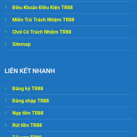
Điều Khoản Điều Kiện TR88
Miễn Trừ Trách Nhiệm TR88
Chơi Có Trách Nhiệm TR88
Sitemap
LIÊN KẾT NHANH
Đăng ký TR88
Đăng nhập TR88
Nạp tiền TR88
Rút tiền TR88