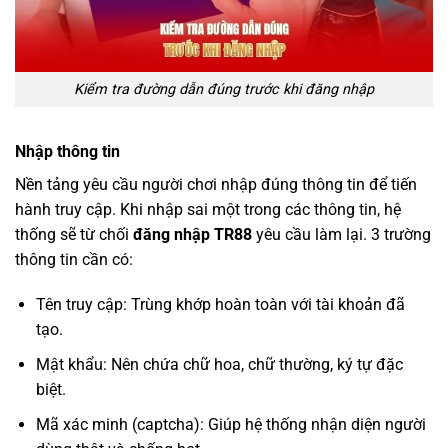
Kiểm tra đường dẫn đúng trước khi đăng nhập
Nhập thông tin
Nền tảng yêu cầu người chơi nhập đúng thông tin để tiến
hành truy cập. Khi nhập sai một trong các thông tin, hệ
thống sẽ từ chối
đăng nhập TR88
yêu cầu làm lại. 3 trường
thông tin cần có:
Tên truy cập: Trùng khớp hoàn toàn với tài khoản đã
tạo.
Mật khẩu: Nên chứa chữ hoa, chữ thường, ký tự đặc
biệt.
Mã xác minh (captcha): Giúp hệ thống nhận diện người