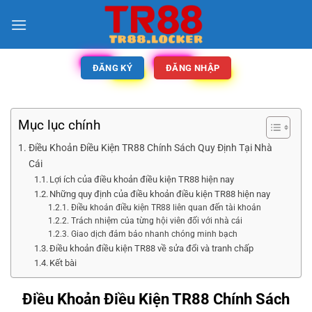
ĐĂNG KÝ
ĐĂNG NHẬP
Mục lục chính
Điều Khoản Điều Kiện TR88 Chính Sách Quy Định Tại Nhà
Cái
Lợi ích của điều khoản điều kiện TR88 hiện nay
Những quy định của điều khoản điều kiện TR88 hiện nay
Điều khoản điều kiện TR88 liên quan đến tài khoản
Trách nhiệm của từng hội viên đối với nhà cái
Giao dịch đảm bảo nhanh chóng minh bạch
Điều khoản điều kiện TR88 về sửa đổi và tranh chấp
Kết bài
Điều Khoản Điều Kiện TR88 Chính Sách