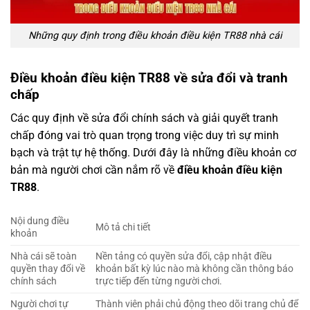
Những quy định trong điều khoản điều kiện TR88 nhà cái
Điều khoản điều kiện TR88 về sửa đổi và tranh
chấp
Các quy định về sửa đổi chính sách và giải quyết tranh
chấp đóng vai trò quan trọng trong việc duy trì sự minh
bạch và trật tự hệ thống. Dưới đây là những điều khoản cơ
bản mà người chơi cần nắm rõ về
điều khoản điều kiện
TR88
.
Nội dung điều
Mô tả chi tiết
khoản
Nhà cái sẽ toàn
Nền tảng có quyền sửa đổi, cập nhật điều
quyền thay đổi về
khoản bất kỳ lúc nào mà không cần thông báo
chính sách
trực tiếp đến từng người chơi.
Người chơi tự
Thành viên phải chủ động theo dõi trang chủ để