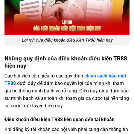
Lợi ích của điều khoản điều kiện TR88 hiện nay
Những quy định của điều khoản điều kiện TR88
hiện nay
Các hội viên cần hiểu rõ các quy định
chính sách bảo mật
TR88
dưới đây để đảm bảo quyền lợi của mình khi tham
gia hệ thống minh bạch và rõ ràng. Điều này giúp đảm bảo
sự minh bạch và an toàn khi tham gia cá cược tại nền tảng
cá cược trực tuyến hiện nay.
Điều khoản điều kiện TR88 liên quan đến tài khoản
Khi đăng ký tài khoản các hội viên phải cung cấp thông tin