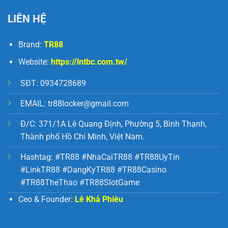
LIÊN HỆ
Brand:
TR88
Website:
https://lntbc.com.tw/
SĐT:
0934728689
EMAIL:
tr88locker@gmail.com
Đ/C: 371/1A Lê Quang Định, Phường 5, Bình Thạnh,
Thành phố Hồ Chí Minh, Việt Nam.
Hashtag: #TR88 #NhaCaiTR88 #TR88UyTin
#LinkTR88 #DangKyTR88 #TR88Casino
#TR88TheThao #TR88SlotGame
Ceo & Founder:
Lê Khả Phiêu