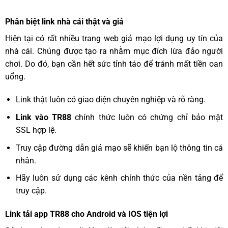
Phân biệt link nhà cái thật và giả
Hiện tại có rất nhiều trang web giả mạo lợi dụng uy tín của
nhà cái. Chúng được tạo ra nhằm mục đích lừa đảo người
chơi. Do đó, bạn cần hết sức tỉnh táo để tránh mất tiền oan
uổng.
Link thật luôn có giao diện chuyên nghiệp và rõ ràng.
Link vào TR88
chính thức luôn có chứng chỉ bảo mật
SSL hợp lệ.
Truy cập đường dẫn giả mạo sẽ khiến bạn lộ thông tin cá
nhân.
Hãy luôn sử dụng các kênh chính thức của nền tảng để
truy cập.
Link tải app TR88 cho Android và IOS tiện lợi