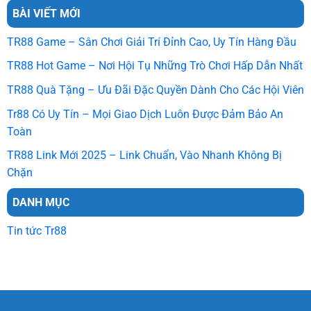
BÀI VIẾT MỚI
TR88 Game – Sân Chơi Giải Trí Đỉnh Cao, Uy Tín Hàng Đầu
TR88 Hot Game – Nơi Hội Tụ Những Trò Chơi Hấp Dẫn Nhất
TR88 Quà Tặng – Ưu Đãi Đặc Quyền Dành Cho Các Hội Viên
Tr88 Có Uy Tín – Mọi Giao Dịch Luôn Được Đảm Bảo An
Toàn
TR88 Link Mới 2025 – Link Chuẩn, Vào Nhanh Không Bị
Chặn
DANH MỤC
Tin tức Tr88