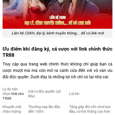
Liên hệ CSKH, đại lý, kênh truyền thông,… để có link mới
Ưu điểm khi đăng ký, cá cược với link chính thức
TR88
Truy cập qua trang web chính thức không chỉ giúp bạn cá
cược mượt mà mà còn mở ra cánh cửa đến với vô vàn ưu
đãi độc quyền. Dưới đây là những lợi ích chỉ có tại nhà cái:
Lý do nên
Giá trị độc quyền (số
chọn
link vào
Lợi ích
liệu)
TR88
Khuyến mãi
Thưởng nạp lần đầu
Tăng gấp đôi vốn chơi ban
chào mừng
đến 100%
đầu, cơ hội thắng cao hơn